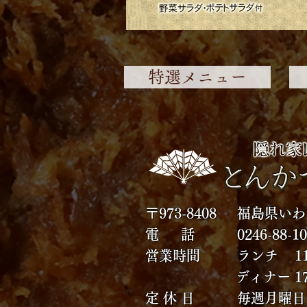
特選メニュー
〒973-8408
福島県いわ
電 話 0246-88-10
​営業時間 ランチ 11:00
ディナー 17:30～20
定 休 日 毎週月曜日